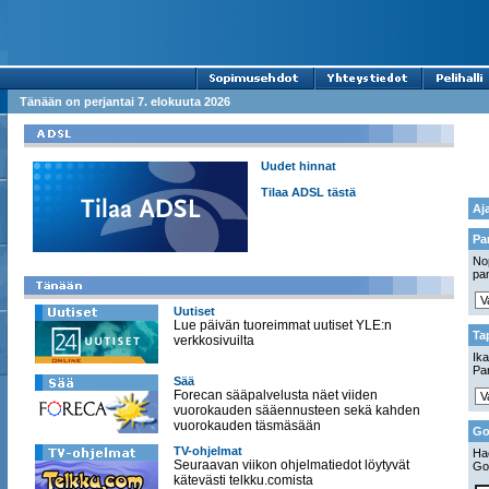
Tänään on perjantai 7. elokuuta 2026
Uudet hinnat
Tilaa ADSL tästä
Aj
Pa
Nop
pan
Uutiset
Lue päivän tuoreimmat uutiset YLE:n
Ta
verkkosivuilta
Ika
Pa
Sää
Forecan sääpalvelusta näet viiden
vuorokauden sääennusteen sekä kahden
vuorokauden täsmäsään
Go
TV-ohjelmat
Hae
Seuraavan viikon ohjelmatiedot löytyvät
Go
kätevästi telkku.comista