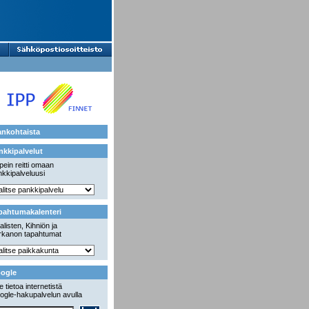
ankohtaista
nkkipalvelut
ein reitti omaan
kkipalveluusi
pahtumakalenteri
alisten, Kihniön ja
rkanon tapahtumat
ogle
 tietoa internetistä
ogle-hakupalvelun avulla