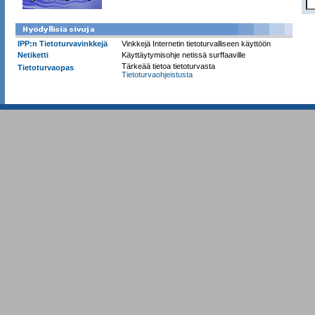
IPP:n Tietoturvavinkkejä
Vinkkejä Internetin tietoturvalliseen käyttöön
Netiketti
Käyttäytymisohje netissä surffaaville
Tärkeää tietoa tietoturvasta
Tietoturvaopas
Tietoturvaohjeistusta